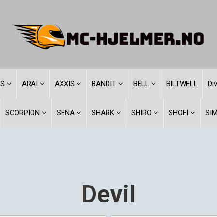
RS
ARAI
AXXIS
BANDIT
BELL
BILTWELL
Di
SCORPION
SENA
SHARK
SHIRO
SHOEI
SI
Devil