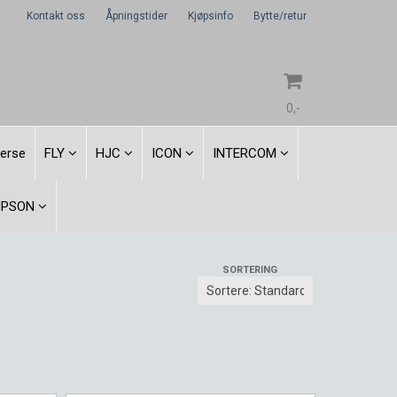
Kontakt oss
Åpningstider
Kjøpsinfo
Bytte/retur
0,-
verse
FLY
HJC
ICON
INTERCOM
Nullstill
MPSON
Trykk ENTER for å søke
SORTERING