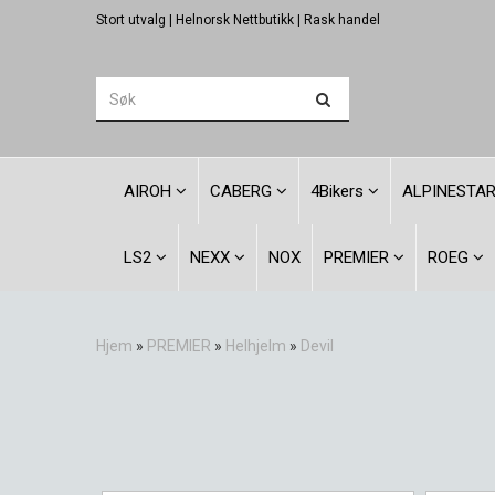
Stort utvalg | Helnorsk Nettbutikk | Rask handel
AIROH
CABERG
4Bikers
ALPINESTA
LS2
NEXX
NOX
PREMIER
ROEG
Hjem
»
PREMIER
»
Helhjelm
»
Devil