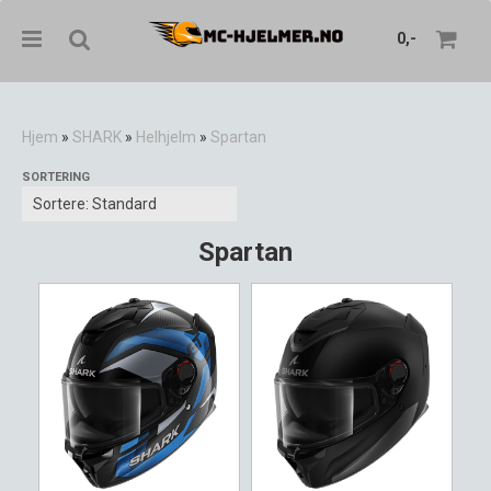
0,-
Hjem
»
SHARK
»
Helhjelm
»
Spartan
SORTERING
Nullstill
Trykk ENTER for å søke
Spartan