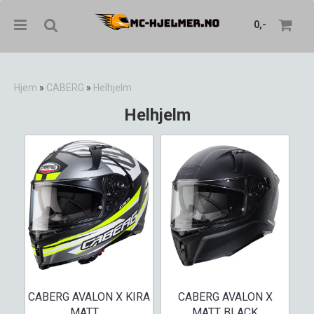
0,-
Hjem
»
CABERG
»
Helhjelm
Helhjelm
Nullstill
Trykk ENTER for å søke
CABERG AVALON X KIRA
CABERG AVALON X
MATT ...
MATT BLACK