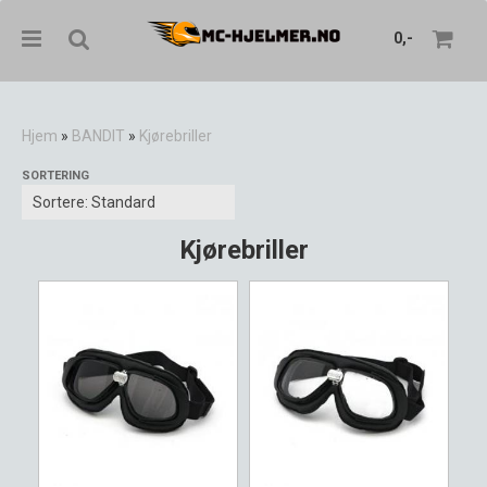
0,-
Hjem
»
BANDIT
»
Kjørebriller
SORTERING
Nullstill
Trykk ENTER for å søke
Kjørebriller