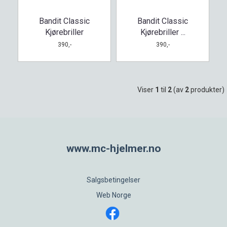
Bandit Classic
Bandit Classic
Kjørebriller
Kjørebriller ...
390,-
390,-
Viser
1
til
2
(av
2
produkter)
www.mc-hjelmer.no
Salgsbetingelser
Web Norge